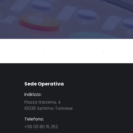
Sede Operativa
Indirizzo:
Piazza Garzena, 4
10036 Settimo Torinese
Telefono:
+39 011 80 15 252