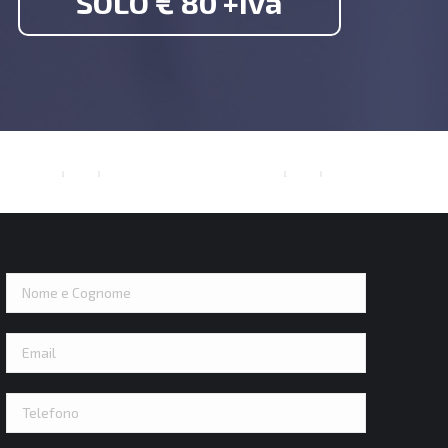
SOLO € 80 +iva