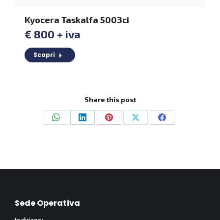
Kyocera Taskalfa 5003ci
€ 800 + iva
Scopri
Share this post
Condividi
Condividi
Condividi
Condividi
Condividi
su
su
su
su
su
WhatsApp
LinkedIn
Pinterest
X
Facebook
Sede Operativa