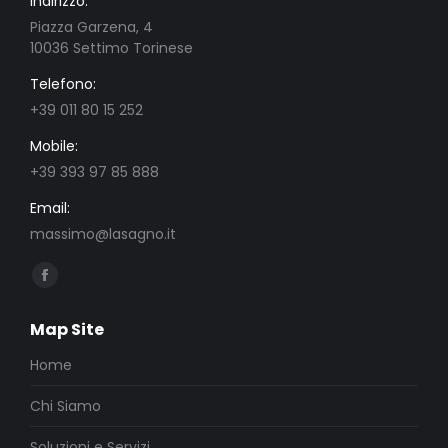
Indirizzo:
Piazza Garzena, 4
10036 Settimo Torinese
Telefono:
+39 011 80 15 252
Mobile:
+39 393 97 85 888
Email:
massimo@lasagno.it
Ci puoi trovare su:
Facebook
page
Map Site
opens
in
Home
new
Chi Siamo
window
Soluzioni e Servizi